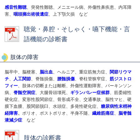
感音性難聴
、突発性難聴、メニエール病、外傷性鼻疾患、内耳障
害、
咽頭摘出術後遺症
、上下顎欠損 など
聴覚・鼻腔・そしゃく・嚥下機能・言
語機能の診断書
肢体の障害
脳卒中、脳梗塞、
脳出血
、ヘルニア、重症筋無力症、
関節リウマ
チ
、
人工関節
、脊髄損傷、
腰髄損傷
、脊柱管狭窄症、
筋ジストロ
フィー
、肢体の切断または離断、外傷性運動障害、パーキンソン
病、
脊髄空洞症
、大腿骨頭壊死、
ギランバレー症候群
、筋委縮性
硬化症、変形性股関節症、骨形成不全、交通事故、脳性マヒ、硬
膜下血腫、股関節脱臼、水頭症、多発性硬化症、
糖尿病性末梢神
経障害
、
ポリオ、ポストポリオ、半身不随、
繊維筋痛症
、
脳脊髄
液減少症
など
肢体の診断書