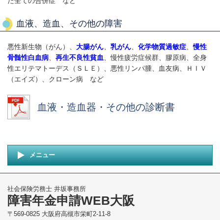
た全ての合併症 など
血液、造血、その他の障害
悪性新生物（がん）、
大腸がん
、
乳がん
、
化学物質過敏症
、
慢性
骨髄性白血病
、
再生不良性貧血
、慢性疲労症候群、膠原病、全身
性エリテマトーデス（ＳＬＥ）、悪性リンパ腫、血友病、ＨＩＶ
（エイズ）、クローン病 など
血液・造血器・その他の診断書
メニュー
社会保険労務士 井坂事務所
障害年金申請WEB大阪
〒569-0825 大阪府高槻市栄町2-11-8