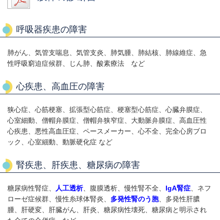
呼吸器疾患の障害
肺がん、気管支喘息、気管支炎、肺気腫、肺結核、肺線維症、急
性呼吸窮迫症候群、じん肺、酸素療法 など
心疾患、高血圧の障害
狭心症、心筋梗塞、拡張型心筋症、梗塞型心筋症、心臓弁膜症、
心室細動、僧帽弁膜症、僧帽弁狭窄症、大動脈弁膜症、高血圧性
心疾患、悪性高血圧症、ペースメーカー、心不全、完全心房ブロ
ック、心室細動、動脈硬化症 など
腎疾患、肝疾患、糖尿病の障害
糖尿病性腎症、
人工透析
、腹膜透析、慢性腎不全、
IgA腎症
、ネフ
ローゼ症候群、慢性糸球体腎炎、
多発性腎のう胞
、多発性肝膿
腫、肝硬変、肝臓がん、肝炎、糖尿病性壊死、糖尿病と明示され