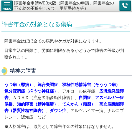
障害年金申請WEB大阪（障害年金の申請、障害年金の
不支給の不服申し立て、更新手続き等）
MENU
障害年金の対象となる傷病
障害年金はほぼ全ての病気やケガが対象になります。
日常生活の困難さ、労働に制限があるかどうかで障害の等級が判
断されます。
精神の障害
うつ病（鬱病）
、
統合失調症
、
双極性感情障害（そううつ病）
、
気分変調症（抑うつ神経症）
、アルコール依存症、
広汎性発達障
害
、ＡＤＨＤ（注意欠陥多動性障害）、
自閉症
、
アスペルガー症
候群
、
知的障害（精神遅滞）
、
てんかん（癲癇）
、
高次脳機能障
害（器質性精神障害）
、
ダウン症
、アルツハイマー病、ナルコプ
レシー、認知症 など
※人格障害は、原則として障害年金の対象にはなりません。