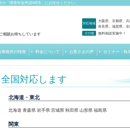
市の「障害年金申請WEB」にお任せください。
大阪府、京都府、兵
対応地域
奈良県、滋賀県、全
その他
無料相談実施中！
ご相談お待ちしています
当事務所の特徴
料金について
お客さまの声
セミナー・執
全国対応します
北海道・東北
北海道 青森県 岩手県 宮城県 秋田県 山形県 福島県
関東